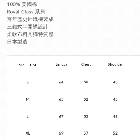
100% 美國棉
Royal Class 系列
百年歷史針織機製成
三釦式半開襟設計
柔軟布料具獨特質感
日本製造
Length
Chest
Shoulder
SIZE-- CM
50
S
64
43
M
65
52
45
L
67
55
48
XL
69
57
52