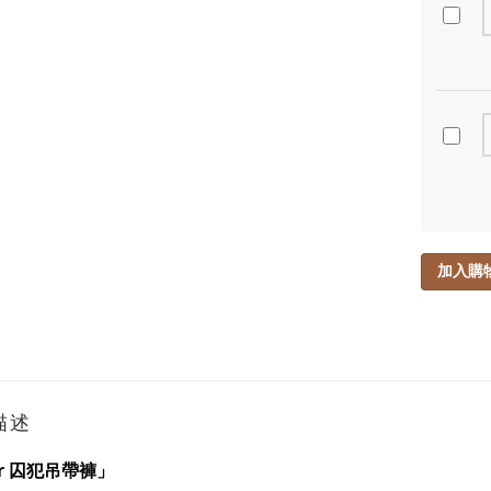
加入購
描述
er 囚犯吊帶褲」