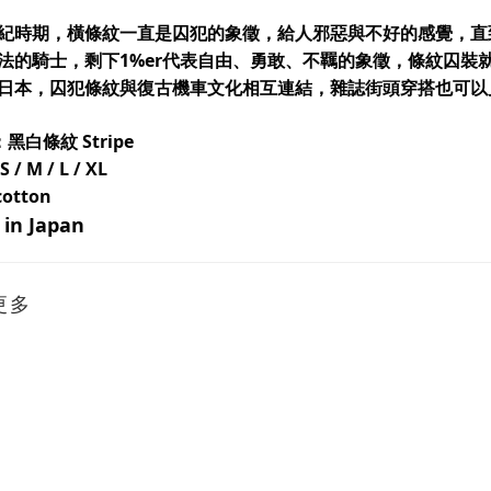
紀時期，橫條紋一直是囚犯的象徵，給人邪惡與不好的感覺，直到2
法的騎士，剩下1%er代表自由、勇敢、不羈的象徵，條紋囚裝
日本，囚犯條紋與復古機車文化相互連結，雜誌街頭穿搭也可以
：黑白條紋 Stripe
S / M / L / XL
cotton
in Japan
更多