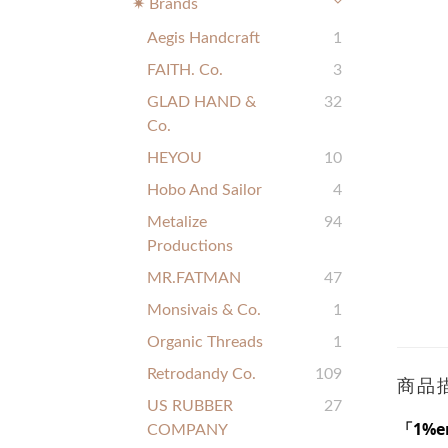
✷ Brands
Aegis Handcraft
1
FAITH. Co.
3
GLAD HAND &
32
Co.
HEYOU
10
Hobo And Sailor
4
Metalize
94
Productions
MR.FATMAN
47
Monsivais & Co.
1
Organic Threads
1
Retrodandy Co.
109
商品
US RUBBER
27
「1%
COMPANY