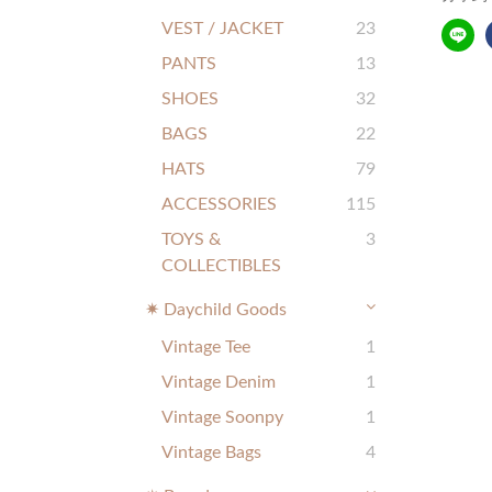
VEST / JACKET
23
PANTS
13
SHOES
32
BAGS
22
HATS
79
ACCESSORIES
115
TOYS &
3
COLLECTIBLES
✷ Daychild Goods
Vintage Tee
1
Vintage Denim
1
Vintage Soonpy
1
Vintage Bags
4