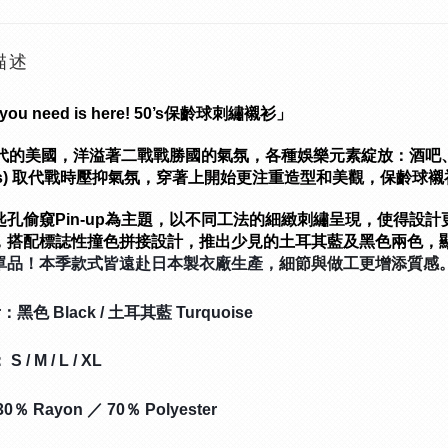
描述
 you need is here! 50’s保齡球刺繡襯衫」
年代的美國，洋溢著二戰戰勝國的氣氛，各種娛樂元素綻放：酒吧、桌
ues) 取代戰時壓抑氣氛，穿著上開始更注重造型和美觀，保齡球
匙孔偷窺Pin-up為主題，以不同工法的細緻刺繡呈現，使得設計更加
，搭配標誌性撞色拼接設計，推出少見的土耳其藍及黑色兩色，
單品！本季款式皆遠赴日本製衣廠生產，
細節與做工更增添質感
r：黑色 Black / 土耳其藍 
Turquoise
 S / M / L / XL
0％ Rayon ／ 70％ Polyester