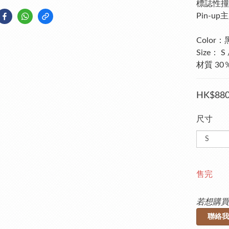
標誌性撞
Pin-u
Color：黑
Size： S 
材質 30％ 
HK$880
尺寸
售完
若想購買
聯絡我