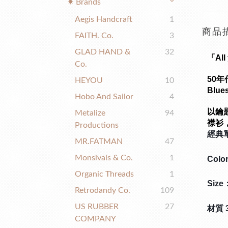
✷ Brands
Aegis Handcraft
1
商品
FAITH. Co.
3
GLAD HAND &
32
「All
Co.
50
HEYOU
10
Bl
Hobo And Sailor
4
以鑰
Metalize
94
襟衫
Productions
經典
MR.FATMAN
47
Monsivais & Co.
1
Colo
Organic Threads
1
Size：
Retrodandy Co.
109
US RUBBER
27
材質 3
COMPANY