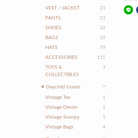
VEST / JACKET
23
PANTS
13
SHOES
32
BAGS
22
HATS
79
ACCESSORIES
115
TOYS &
3
COLLECTIBLES
✷ Daychild Goods
Vintage Tee
1
Vintage Denim
1
Vintage Soonpy
1
Vintage Bags
4