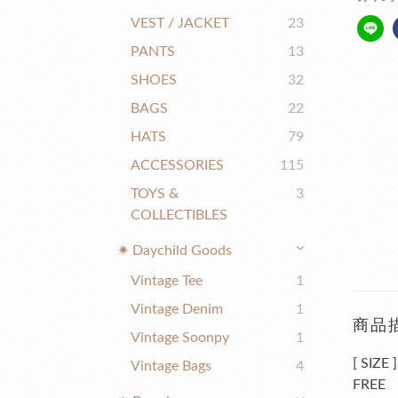
VEST / JACKET
23
PANTS
13
SHOES
32
BAGS
22
HATS
79
ACCESSORIES
115
TOYS &
3
COLLECTIBLES
✷ Daychild Goods
Vintage Tee
1
Vintage Denim
1
商品
Vintage Soonpy
1
[
SIZE
]
Vintage Bags
4
FREE