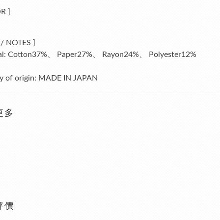
OR
]
 / NOTES
]
al:
Cotton37%、 Paper27%、 Rayon24%、 Polyester12%
 of origin:
MADE IN JAPAN
更多
評價