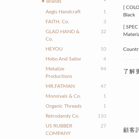
✷ Brands
[
COL
Aegis Handcraft
1
Black
FAITH. Co.
3
[
SPEC
GLAD HAND &
32
Materi
Co.
HEYOU
10
Country
Hobo And Sailor
4
Metalize
94
了解
Productions
MR.FATMAN
47
Monsivais & Co.
1
Organic Threads
1
Retrodandy Co.
110
US RUBBER
27
顧客
COMPANY