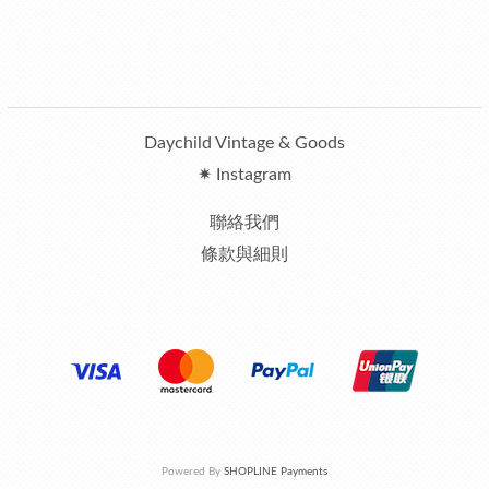
Daychild Vintage & Goods
✷ Instagram
聯絡我們
條款與細則
Powered By
SHOPLINE Payments