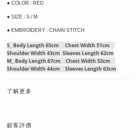
● COLOR : RED
● SIZE : S / M
● EMBROIDERY : CHAIN STITCH
S_ Body Length 65cm Chest Width 51cm
Shoulder Width 43cm Sleeves Length 62cm
M_
Body Length
67cm
Chest Width
53cm
Shoulder Width
44cm
Sleeves Length
63cm
了解更多
顧客評價