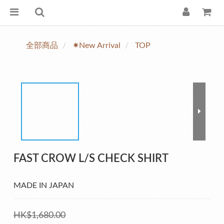
全部商品
✷New Arrival
TOP
FAST CROW L/S CHECK SHIRT
MADE IN JAPAN
HK$1,680.00