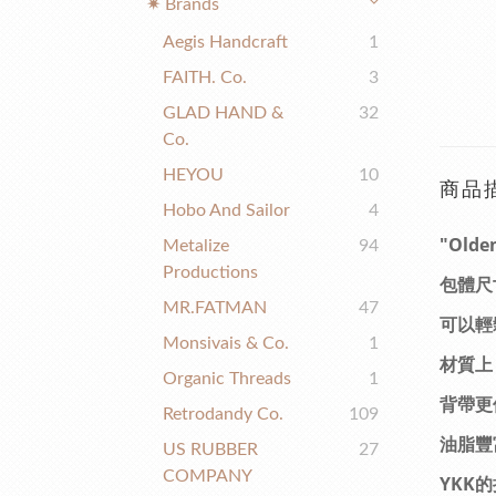
✷ Brands
Aegis Handcraft
1
FAITH. Co.
3
GLAD HAND &
32
Co.
HEYOU
10
商品
Hobo And Sailor
4
"Old
Metalize
94
Productions
包體尺
MR.FATMAN
47
可以輕
Monsivais & Co.
1
材質上
Organic Threads
1
背帶更
Retrodandy Co.
109
油脂豐
US RUBBER
27
COMPANY
YKK