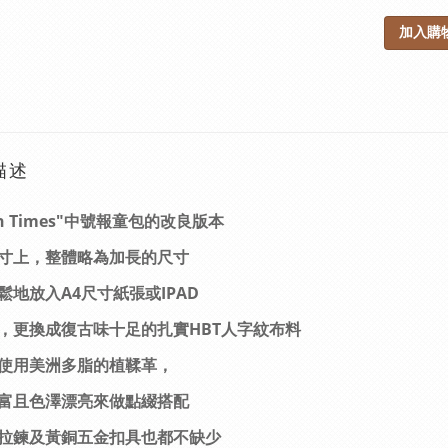
加入購
描述
en Times"中號報童包的改良版本
寸上，整體略為加長的尺寸
鬆地放入A4尺寸紙張或IPAD
，更換成復古味十足的扎實HBT人字紋布料
使用美洲多脂的植鞣革，
富且色澤漂亮來做點綴搭配
的拉鍊及黃銅五金扣具也都不缺少