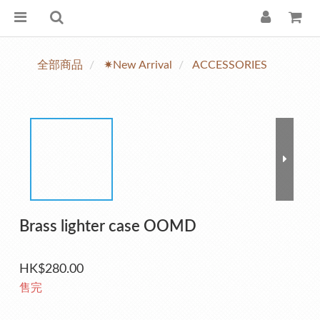
全部商品
✷New Arrival
ACCESSORIES
Brass lighter case OOMD
HK$280.00
售完