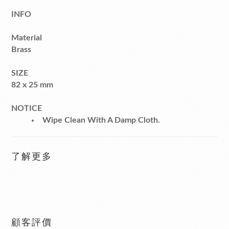
INFO
Material
Brass
SIZE
82 x 25 mm
NOTICE
Wipe Clean With A Damp Cloth.
了解更多
顧客評價