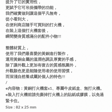
提升了它的實用性，
更賦予它可吊掛攜帶的功能，
我們確實做到讓這個平凡無奇，
從小看到大，
在便利商店隨手可買到的打火機，
在裝上這個打火機套後，
瞬間變身質感滿分的配件小物!!!
整體材質上，
使用了我們最喜愛的黃銅進行製作，
運用黃銅金屬的溫潤色調及厚實的手感，
除了讓外觀上更加有復古的質感氛圍外，
外觀顏色更是能隨使用者的使用習慣，
而深淺自然養成屬於個人的特色!!!
/
※內容物：黃銅打火機套x1、專屬牛皮紙盒、無打火機。
※裝入打火機前請先撕掉打火機上的貼紙或膠膜，以免過
緊卡住。
Size : 82 x 25 mm